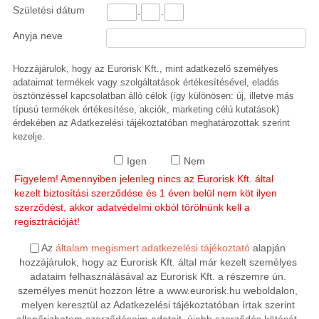
Születési dátum
.
.
Anyja neve
Hozzájárulok, hogy az Eurorisk Kft., mint adatkezelő személyes
adataimat termékek vagy szolgáltatások értékesítésével, eladás
ösztönzéssel kapcsolatban álló célok (így különösen: új, illetve más
típusú termékek értékesítése, akciók, marketing célú kutatások)
érdekében az Adatkezelési tájékoztatóban meghatározottak szerint
kezelje.
Igen
Nem
Figyelem! Amennyiben jelenleg nincs az Eurorisk Kft. által
kezelt biztosítási szerződése és 1 éven belül nem köt ilyen
szerződést, akkor adatvédelmi okból törölnünk kell a
regisztrációját!
Az
általam megismert adatkezelési tájékoztató
alapján
hozzájárulok, hogy az Eurorisk Kft. által már kezelt személyes
adataim felhasználásával az Eurorisk Kft. a részemre ún.
személyes menüt hozzon létre a www.eurorisk.hu weboldalon,
melyen keresztül az Adatkezelési tájékoztatóban írtak szerint