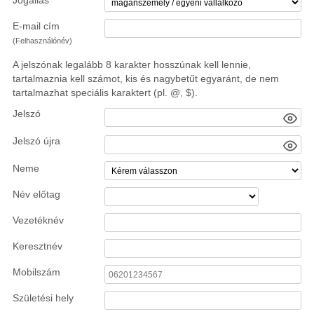
Jogállás
E-mail cím
(Felhasználónév)
A jelszónak legalább 8 karakter hosszúnak kell lennie,
tartalmaznia kell számot, kis és nagybetűt egyaránt, de nem
tartalmazhat speciális karaktert (pl. @, $).
Jelszó
Jelszó újra
Neme
Név előtag
Vezetéknév
Keresztnév
Mobilszám
Születési hely