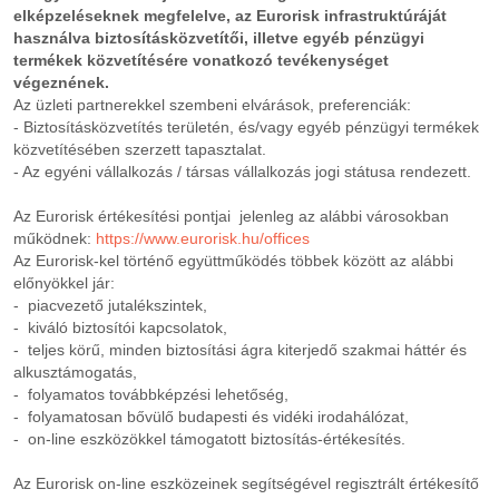
elképzeléseknek megfelelve, az Eurorisk infrastruktúráját
használva biztosításközvetítői, illetve egyéb pénzügyi
termékek közvetítésére vonatkozó tevékenységet
végeznének.
Az üzleti partnerekkel szembeni elvárások, preferenciák:
- Biztosításközvetítés területén, és/vagy egyéb pénzügyi termékek
közvetítésében szerzett tapasztalat.
- Az egyéni vállalkozás / társas vállalkozás jogi státusa rendezett.
Az Eurorisk értékesítési pontjai jelenleg az alábbi városokban
működnek:
https://www.eurorisk.hu/offices
Az Eurorisk-kel történő együttműködés többek között az alábbi
előnyökkel jár:
- piacvezető jutalékszintek,
- kiváló biztosítói kapcsolatok,
- teljes körű, minden biztosítási ágra kiterjedő szakmai háttér és
alkusztámogatás,
- folyamatos továbbképzési lehetőség,
- folyamatosan bővülő budapesti és vidéki irodahálózat,
- on-line eszközökkel támogatott biztosítás-értékesítés.
Az Eurorisk on-line eszközeinek segítségével regisztrált értékesítő