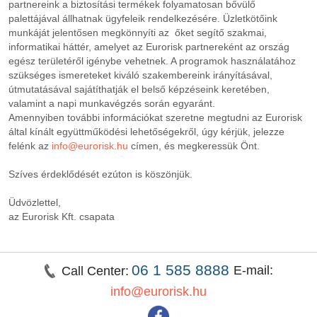
partnereink a biztosítási termékek folyamatosan bővülő
palettájával állhatnak ügyfeleik rendelkezésére. Üzletkötőink
munkáját jelentősen megkönnyíti az őket segítő szakmai,
informatikai háttér, amelyet az Eurorisk partnereként az ország
egész területéről igénybe vehetnek. A programok használatához
szükséges ismereteket kiváló szakembereink irányításával,
útmutatásával sajátíthatják el belső képzéseink keretében,
valamint a napi munkavégzés során egyaránt.
Amennyiben további információkat szeretne megtudni az Eurorisk
által kínált együttműködési lehetőségekről, úgy kérjük, jelezze
felénk az
info@eurorisk.hu
címen, és megkeressük Önt.
Szíves érdeklődését ezúton is köszönjük.
Üdvözlettel,
az Eurorisk Kft. csapata
06 1 585 8888
E-mail:
Call Center:
info@eurorisk.hu