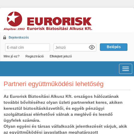
Bejelentkezés
Mire jó ez?
Regisztráció
Elfelejtett jelszó
Men
Partneri együttműködési lehetőség
Az Eurorisk Biztosítási Alkusz Kft. országos hálózatának
további bővítéséhez olyan üzleti partnereket keres, akiken
keresztül biztosításközvetítői, és egyéb pénzügyi
szolgáltatásai elérhetővé válnak a meglévő és leendő
ügyfelek számára.
Olyan egyéni és társas vállalkozók jelentkezését várjuk, akik
az együttműködési javaslatban meghatározott