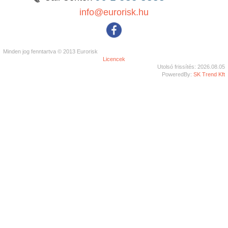
info@eurorisk.hu
Minden jog fenntartva © 2013 Eurorisk
Licencek
Utolsó frissítés: 2026.08.05
PoweredBy:
SK Trend Kft