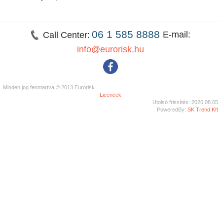
06 1 585 8888
E-mail:
Call Center:
info@eurorisk.hu
Minden jog fenntartva © 2013 Eurorisk
Licencek
Utolsó frissítés: 2026.08.05
PoweredBy:
SK Trend Kft