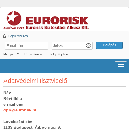
Bejelentkezés
Mire jó ez?
Regisztráció
Elfelejtett jelszó
Men
Adatvédelmi tisztviselő
Név:
Révi Béla
e-mail cím:
dpo@eurorisk.hu
Levelezési cím:
1133 Budapest, Árbóc utca 6.