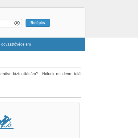
Fogyasztóvédelem
árműve biztosítására? - Nálunk mindenre talál