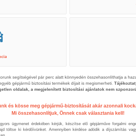
ncia
torunk segítségével pár perc alatt könnyedén összehasonlíthatja a haz
gyéb gépjármű biztosítási termékek díjait is megismerheti.
Tájékoztat
ggetlen oldalak, a megjelenített biztosítási ajánlatok nem szponzo
unk és kösse meg gépjármű-biztosítását akár azonnali kocká
Mi összehasonlítjuk, Önnek csak választania kell!
yors ügymenet érdekében kérjük, készítse elő gépjárműve forgalmi enge
 majd töltse ki kérdőívünket. Amennyiben kérdése adódik a díjszámítás va
ken.