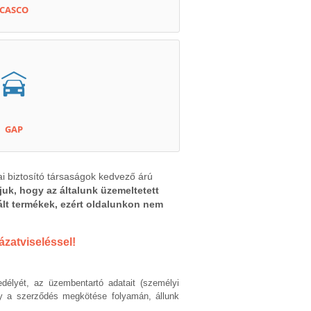
CASCO
GAP
ai biztosító társaságok kedvező árú
juk, hogy az általunk üzemeltetett
rált termékek, ezért oldalunkon nem
zatviseléssel!
délyét, az üzembentartó adatait (személyi
gy a szerződés megkötése folyamán, állunk