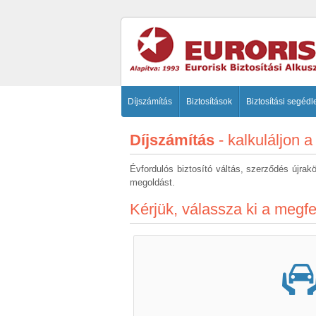
Díjszámítás
Biztosítások
Biztosítási segédl
Díjszámítás
- kalkuláljon a
Évfordulós biztosító váltás, szerződés újrak
megoldást.
Kérjük, válassza ki a megfe