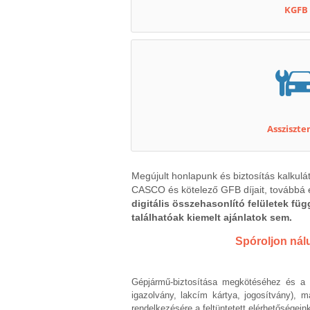
KGFB
Assziszte
Megújult honlapunk és biztosítás kalkulá
CASCO és kötelező GFB díjait, továbbá e
digitális összehasonlító felületek fü
találhatóak kiemelt ajánlatok sem.
Spóroljon nál
Gépjármű-biztosítása megkötéséhez és a g
igazolvány, lakcím kártya, jogosítvány),
rendelkezésére a feltüntetett elérhetőségein