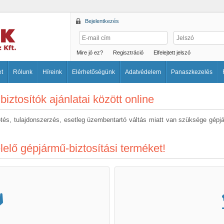
Bejelentkezés
Mire jó ez?
Regisztráció
Elfelejtett jelszó
et
Rólunk
Híreink
Elérhetőségünk
Adatvédelem
Panaszkezelés
 biztosítók ajánlatai között online
ötés, tulajdonszerzés, esetleg üzembentartó váltás miatt van szüksége gépj
lelő gépjármű-biztosítási terméket!