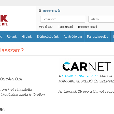
Bejelentkezés
Mire jó ez?
Regisztráció
Elfelejtett jelszó
et
Rólunk
Híreink
Elérhetőségünk
Adatvédelem
Panaszkezelés
válasszam?
A
CARNET INVEST ZRT.
MAGYAR
TÓGYÁRTÓJA
MÁRKAKERESKEDŐ ÉS SZERVIZ
orisk-et választotta
Az Eurorisk 25 éve a Carnet csoport
működésünk azóta is töretlen.
EK: