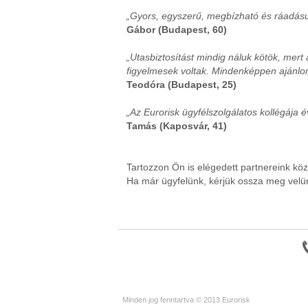
„Gyors, egyszerű, megbízható és ráadásu
Gábor (Budapest, 60)
„Utasbiztosítást mindig náluk kötök, mert 
figyelmesek voltak. Mindenképpen ajánlo
Teodóra (Budapest, 25)
„Az Eurorisk ügyfélszolgálatos kollégája 
Tamás (Kaposvár, 41)
Tartozzon Ön is elégedett partnereink köz
Ha már ügyfelünk, kérjük ossza meg velün
Minden jog fenntartva © 2013 Eurorisk