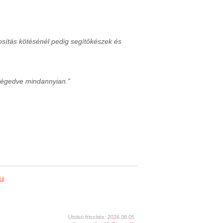
ztosítás kötésénél pedig segítőkészek és
elégedve mindannyian.”
u
Utolsó frissítés: 2026.08.05