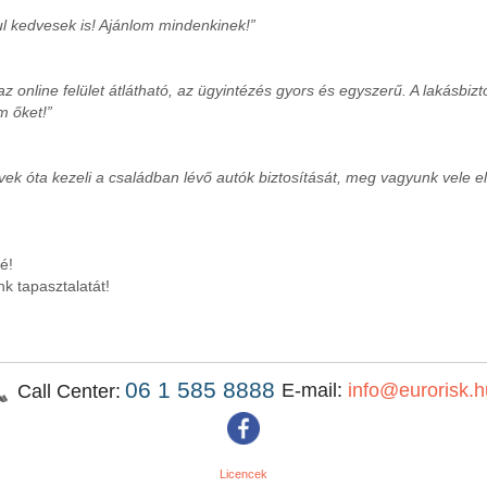
l kedvesek is! Ajánlom mindenkinek!”
az online felület átlátható, az ügyintézés gyors és egyszerű. A lakásbi
m őket!”
évek óta kezeli a családban lévő autók biztosítását, meg vagyunk vele 
é!
k tapasztalatát!
06 1 585 8888
E-mail:
info@eurorisk.h
Call Center:
Licencek