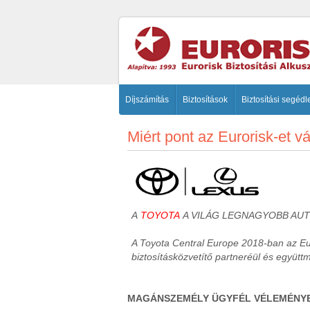
Díjszámítás
Biztosítások
Biztosítási segédl
Miért pont az Eurorisk-et 
A
TOYOTA
A VILÁG LEGNAGYOBB AU
A Toyota Central Europe 2018-ban az Eur
biztosításközvetítő partneréül és együtt
MAGÁNSZEMÉLY ÜGYFÉL VÉLEMÉNY