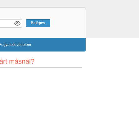
Fogyasztóvédelem
kárt másnál?