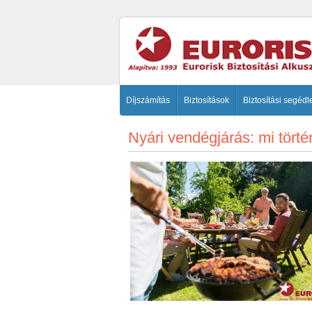
Díjszámítás
Biztosítások
Biztosítási segédl
Nyári vendégjárás: mi tört