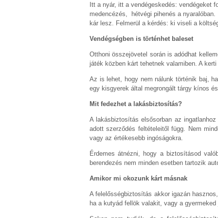
Itt a nyár, itt a vendégeskedés: vendégeket 
medencézés, hétvégi pihenés a nyaralóban. Ez
kár lesz. Felmerül a kérdés: ki viseli a költs
Vendégségben is történhet baleset
Otthoni összejövetel során is adódhat kelle
játék közben kárt tehetnek valamiben. A kerti 
Az is lehet, hogy nem nálunk történik baj, h
egy kisgyerek által megrongált tárgy kínos és
Mit fedezhet a lakásbiztosítás?
A lakásbiztosítás elsősorban az ingatlanho
adott szerződés feltételeitől függ. Nem mind
vagy az értékesebb ingóságokra.
Érdemes átnézni, hogy a biztosításod valób
berendezés nem minden esetben tartozik auto
Amikor mi okozunk kárt másnak
A felelősségbiztosítás akkor igazán hasznos,
ha a kutyád fellök valakit, vagy a gyermeked