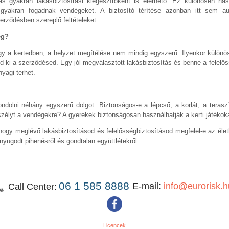
ás gyakran lakásbiztosítási kiegészítőként is elérhető. Ez különösen ha
 gyakran fogadnak vendégeket. A biztosító térítése azonban itt sem au
erződésben szereplő feltételeket.
eg?
 a kertedben, a helyzet megítélése nem mindig egyszerű. Ilyenkor különöse
jed ki a szerződésed. Egy jól megválasztott lakásbiztosítás és benne a felelő
yagi terhet.
ndolni néhány egyszerű dolgot. Biztonságos-e a lépcső, a korlát, a teras
szélyt a vendégekre? A gyerekek biztonságosan használhatják a kerti játékok
 hogy meglévő lakásbiztosításod és felelősségbiztosításod megfelel-e az él
 nyugodt pihenésről és gondtalan együttlétekről.
06 1 585 8888
E-mail:
info@eurorisk.h
Call Center:
Licencek