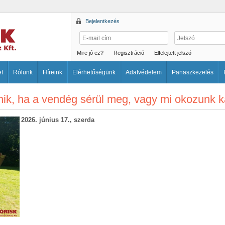
Bejelentkezés
Mire jó ez?
Regisztráció
Elfelejtett jelszó
et
Rólunk
Híreink
Elérhetőségünk
Adatvédelem
Panaszkezelés
énik, ha a vendég sérül meg, vagy mi okozunk 
2026. június 17., szerda