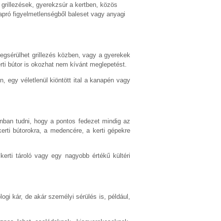
 grillezések, gyerekzsúr a kertben, közös
apró figyelmetlenségből baleset vagy anyagi
egsérülhet grillezés közben, vagy a gyerekek
kerti bútor is okozhat nem kívánt meglepetést.
, egy véletlenül kiöntött ital a kanapén vagy
nban tudni, hogy a pontos fedezet mindig az
kerti bútorokra, a medencére, a kerti gépekre
erti tároló vagy egy nagyobb értékű kültéri
gi kár, de akár személyi sérülés is, például,