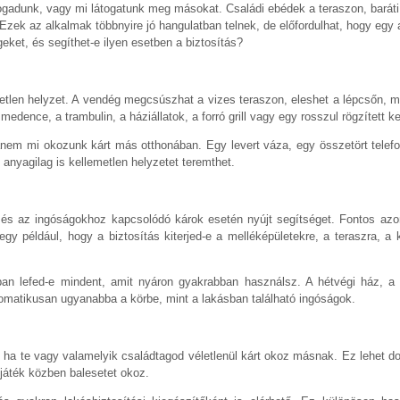
fogadunk, vagy mi látogatunk meg másokat. Családi ebédek a teraszon, baráti
ek az alkalmak többnyire jó hangulatban telnek, de előfordulhat, hogy egy 
égeket, és segíthet-e ilyen esetben a biztosítás?
metlen helyzet. A vendég megcsúszhat a vizes teraszon, eleshet a lépcsőn, m
medence, a trambulin, a háziállatok, a forró grill vagy egy rosszul rögzített 
anem mi okozunk kárt más otthonában. Egy levert váza, egy összetört telefon
 anyagilag is kellemetlen helyzetet teremthet.
z és az ingóságokhoz kapcsolódó károk esetén nyújt segítséget. Fontos azo
egy például, hogy a biztosítás kiterjed-e a melléképületekre, a teraszra, a 
an lefed-e mindent, amit nyáron gyakrabban használsz. A hétvégi ház, a k
matikusan ugyanabba a körbe, mint a lakásban található ingóságok.
 ha te vagy valamelyik családtagod véletlenül kárt okoz másnak. Ez lehet dolo
 játék közben balesetet okoz.