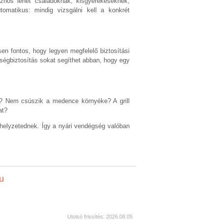
sznos lehet családoknak, kisgyerekeseknek,
tomatikus: mindig vizsgálni kell a konkrét
n fontos, hogy legyen megfelelő biztosítási
sségbiztosítás sokat segíthet abban, hogy egy
z? Nem csúszik a medence környéke? A grill
at?
ethelyzetednek. Így a nyári vendégség valóban
u
Utolsó frissítés: 2026.08.05