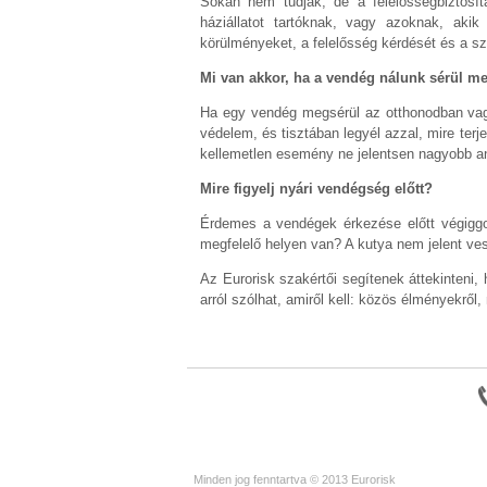
Sokan nem tudják, de a felelősségbiztosít
háziállatot tartóknak, vagy azoknak, akik
körülményeket, a felelősség kérdését és a sz
Mi van akkor, ha a vendég nálunk sérül m
Ha egy vendég megsérül az otthonodban vagy
védelem, és tisztában legyél azzal, mire ter
kellemetlen esemény ne jelentsen nagyobb an
Mire figyelj nyári vendégség előtt?
Érdemes a vendégek érkezése előtt végiggo
megfelelő helyen van? A kutya nem jelent ve
Az Eurorisk szakértői segítenek áttekinteni,
arról szólhat, amiről kell: közös élményekről,
Minden jog fenntartva © 2013 Eurorisk