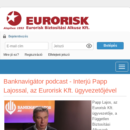
Bejelentkezés
Mire jó ez?
Regisztráció
Elfelejtett jelszó
Men
Banknavigátor podcast - Interjú Papp
Lajossal, az Eurorisk Kft. ügyvezetőjével
Papp Lajos, az
Eurorisk Kft.
ügyvezetője, a
Független
Biztosítási
Alkuszok