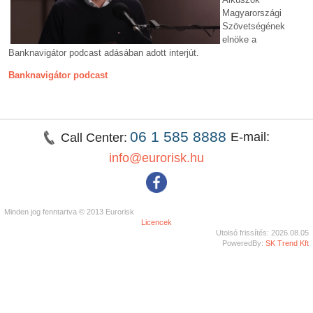
Magyarországi
Szövetségének
elnöke a
Banknavigátor podcast adásában adott interjút.
Banknavigátor podcast
06 1 585 8888
E-mail:
Call Center:
info@eurorisk.hu
Minden jog fenntartva © 2013 Eurorisk
Licencek
Utolsó frissítés: 2026.08.05
PoweredBy:
SK Trend Kft