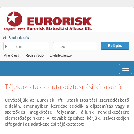
Bejelentkezés
Mire jó ez?
Regisztráció
Elfelejtett jelszó
Men
Tájékoztatás az utasbiztosítási kínálatról
Üdvözöljük az Eurorisk Kft. Utasbiztosítási szerződéskötő
oldalán, amennyiben kérdése adódik a díjszámítás vagy a
szerződés megkötése folyamán, állunk rendelkezésére
elérhetőségeinken! A továbblépéshez kérjük, szíveskedjen
elfogadni az adatkezelési tájékoztatót!