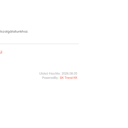
élszolgálatunkhoz.
u
Utolsó frissítés: 2026.08.05
PoweredBy:
SK Trend Kft