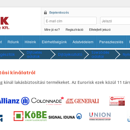
Bejelentkezés
Mire jó ez?
Regisztráció
Elfelejtett jelszó
et
Rólunk
Híreink
Elérhetőségünk
Adatvédelem
Panaszkezelés
Díjfizetés
Szerződés
egészítők
Díjtájékoztató
Nyil
adatok
adatai
ási kínálatról
 kínál lakásbiztosítási termékeket. Az Eurorisk ezek közül 11 tá