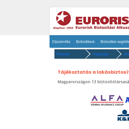
Díjszámítás
Biztosítások
Biztosítási segédl
Fedezet
Ingóság
Ki
Tájékoztatás a lakásbiztosít
Magyarországon 13 biztosítótársaság