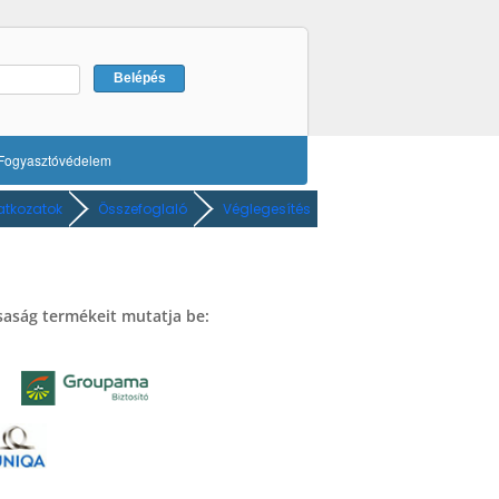
Fogyasztóvédelem
atkozatok
Összefoglaló
Véglegesítés
rsaság termékeit mutatja be: