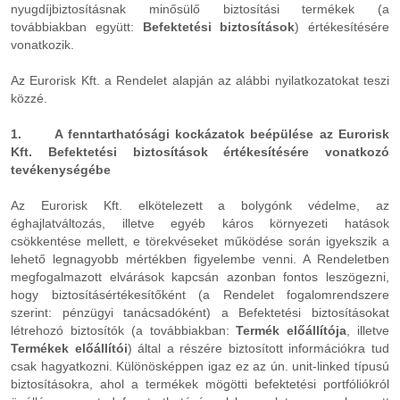
nyugdíjbiztosításnak minősülő biztosítási termékek (a
továbbiakban együtt:
Befektetési biztosítások
) értékesítésére
vonatkozik.
Az Eurorisk Kft. a Rendelet alapján az alábbi nyilatkozatokat teszi
közzé.
1. A fenntarthatósági kockázatok beépülése az Eurorisk
Kft. Befektetési biztosítások értékesítésére vonatkozó
tevékenységébe
Az Eurorisk Kft. elkötelezett a bolygónk védelme, az
éghajlatváltozás, illetve egyéb káros környezeti hatások
csökkentése mellett, e törekvéseket működése során igyekszik a
lehető legnagyobb mértékben figyelembe venni. A Rendeletben
megfogalmazott elvárások kapcsán azonban fontos leszögezni,
hogy biztosításértékesítőként (a Rendelet fogalomrendszere
szerint: pénzügyi tanácsadóként) a Befektetési biztosításokat
létrehozó biztosítók (a továbbiakban:
Termék előállítója
, illetve
Termékek előállítói
) által a részére biztosított információkra tud
csak hagyatkozni. Különösképpen igaz ez az ún. unit-linked típusú
biztosításokra, ahol a termékek mögötti befektetési portfóliókról