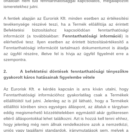
önállóan nem tud fenntarthatósággal kapcsolatos, megalapozott
ismeretekhez jutni.
A fentiek alapján az Eurorisk Kft. minden esetben az értékesítési
tevékenysége részévé teszi, ha a Termék előállítója az érintett
Befektetési biztosításhoz kapcsolódóan fenntarthatósági
információt (a továbbiakban:
Fenntarthatósági információ
) is
elérhetővé tesz. Ilyen esetben az érintett biztosításértékesítő a
Fenntarthatósági információt tartalmazó dokumentumot is átadja
az ügyfél részére, illetve fel is hívja az ügyfél figyelmét erre a
szempontra.
2. A befektetési döntések fenntarthatósági tényezőkre
gyakorolt káros hatásainak figyelembe vétele
Az Eurorisk Kft. e kérdés kapcsán is arra kíván utalni, hogy
Fenntarthatósági információhoz gyakorlatilag csak a Termékek
előállítóitól tud jutni. Jelenleg az is jól látható, hogy a Termékek
előállítói körében sincs egységes álláspont, az általuk e tárgyban
eddig megismerhető közzétételekben egymástól akár gyökeresen
eltérő álláspontokkal lehet találkozni. Azt is hozzá kell tenni ehhez,
hogy jelenleg még nem állnak rendelkezésre azok a nemzetközi,
uniós vagy tagállami standardok, iránymutatások sem, melyek a