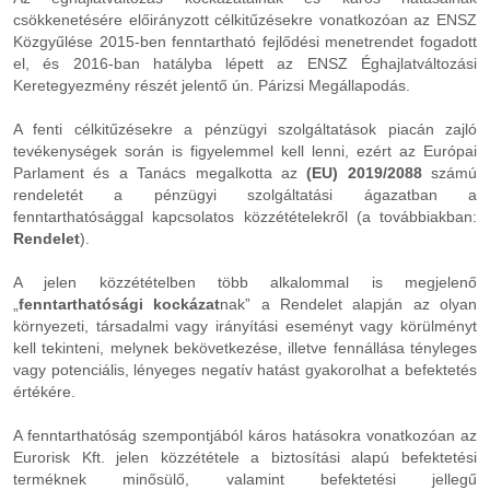
csökkenetésére előirányzott célkitűzésekre vonatkozóan az ENSZ
Közgyűlése 2015-ben fenntartható fejlődési menetrendet fogadott
el, és 2016-ban hatályba lépett az ENSZ Éghajlatváltozási
Keretegyezmény részét jelentő ún. Párizsi Megállapodás.
A fenti célkitűzésekre a pénzügyi szolgáltatások piacán zajló
tevékenységek során is figyelemmel kell lenni, ezért az Európai
Parlament és a Tanács megalkotta az
(EU) 2019/2088
számú
rendeletét a pénzügyi szolgáltatási ágazatban a
fenntarthatósággal kapcsolatos közzétételekről (a továbbiakban:
Rendelet
).
A jelen közzétételben több alkalommal is megjelenő
„
fenntarthatósági kockázat
nak” a Rendelet alapján az olyan
környezeti, társadalmi vagy irányítási eseményt vagy körülményt
kell tekinteni, melynek bekövetkezése, illetve fennállása tényleges
vagy potenciális, lényeges negatív hatást gyakorolhat a befektetés
értékére.
A fenntarthatóság szempontjából káros hatásokra vonatkozóan az
Eurorisk Kft. jelen közzététele a biztosítási alapú befektetési
terméknek minősülő, valamint befektetési jellegű