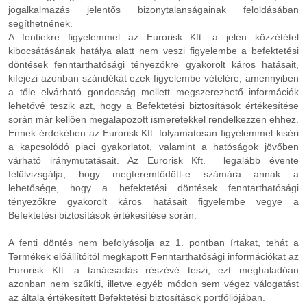
jogalkalmazás jelentős bizonytalanságainak feloldásában
segíthetnének.
A fentiekre figyelemmel az Eurorisk Kft. a jelen közzététel
kibocsátásának hatálya alatt nem veszi figyelembe a befektetési
döntések fenntarthatósági tényezőkre gyakorolt káros hatásait,
kifejezi azonban szándékát ezek figyelembe vételére, amennyiben
a tőle elvárható gondosság mellett megszerezhető információk
lehetővé teszik azt, hogy a Befektetési biztosítások értékesítése
során már kellően megalapozott ismeretekkel rendelkezzen ehhez.
Ennek érdekében az Eurorisk Kft. folyamatosan figyelemmel kiséri
a kapcsolódó piaci gyakorlatot, valamint a hatóságok jövőben
várható iránymutatásait. Az Eurorisk Kft. legalább évente
felülvizsgálja, hogy megteremtődött-e számára annak a
lehetősége, hogy a befektetési döntések fenntarthatósági
tényezőkre gyakorolt káros hatásait figyelembe vegye a
Befektetési biztosítások értékesítése során.
A fenti döntés nem befolyásolja az 1. pontban írtakat, tehát a
Termékek előállítóitól megkapott Fenntarthatósági információkat az
Eurorisk Kft. a tanácsadás részévé teszi, ezt meghaladóan
azonban nem szűkíti, illetve egyéb módon sem végez válogatást
az általa értékesített Befektetési biztosítások portfóliójában.