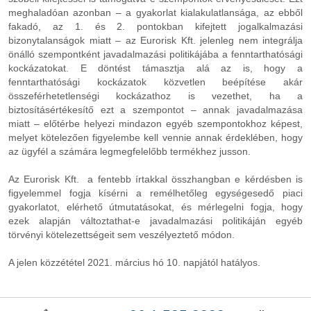
meghaladóan azonban – a gyakorlat kialakulatlansága, az ebből
fakadó, az 1. és 2. pontokban kifejtett jogalkalmazási
bizonytalanságok miatt – az Eurorisk Kft. jelenleg nem integrálja
önálló szempontként javadalmazási politikájába a fenntarthatósági
kockázatokat. E döntést támasztja alá az is, hogy a
fenntarthatósági kockázatok közvetlen beépítése akár
összeférhetetlenségi kockázathoz is vezethet, ha a
biztosításértékesítő ezt a szempontot – annak javadalmazása
miatt – előtérbe helyezi mindazon egyéb szempontokhoz képest,
melyet kötelezően figyelembe kell vennie annak érdeklében, hogy
az ügyfél a számára legmegfelelőbb termékhez jusson.
Az Eurorisk Kft. a fentebb írtakkal összhangban e kérdésben is
figyelemmel fogja kísérni a remélhetőleg egységesedő piaci
gyakorlatot, elérhető útmutatásokat, és mérlegelni fogja, hogy
ezek alapján változtathat-e javadalmazási politikáján egyéb
törvényi kötelezettségeit sem veszélyeztető módon.
A jelen közzététel 2021. március hó 10. napjától hatályos.