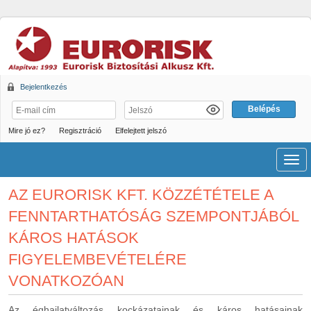
Bejelentkezés
Mire jó ez?
Regisztráció
Elfelejtett jelszó
Men
AZ EURORISK KFT. KÖZZÉTÉTELE A
FENNTARTHATÓSÁG SZEMPONTJÁBÓL
KÁROS HATÁSOK
FIGYELEMBEVÉTELÉRE
VONATKOZÓAN
Az éghajlatváltozás kockázatainak és káros hatásainak