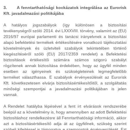
3. A fenntarthatósági kockázatok integrálása az Eurorisk
Kft. javadalmazási politikájába
A hatályos jogszabályok (így különösen a biztosítási
tevékenységről szóló 2014. évi LXXXVIII. törvény, valamint az (EU)
2016/97 európai parlamenti és tanácsi irányelvnek a biztosítási
alapú befektetési termékek értékesítésére vonatkozó tájékoztatási
követelmények és üzletviteli szabályok tekintetében történő
kiegészítéséről szóló (EU) 2017/2359 rendelet) a Befektetési
biztosítások értékesítői számára számos szigorú szabályt
rögzítenek annak biztosítása érdekében, hogy az ügyfél minden
esetben az igényeinek és szükségleteinek legmegfelelőbb
terméket választhassa. E szabályok érvényesülését az Eurorisk
Kft. következetesen elvárja biztosításértékesítőitől, a szolgáltatás
minőségi szempontjai a javadalmazási politikájában is jelen
vannak.
A Rendelet hatályba lépésével a fent írt elvárások rendszerébe
beépül az a követelmény is, hogy amennyiben az adott Befektetési
biztosításhoz rendelkezésre áll Fenntarthatósági információ, akkor
azt a biztosításértékesítő adja át az ügyfélnek, szükség szerint
szóbeli kifejtéssel is támogatva e szempontok érvényesülését. Ezt